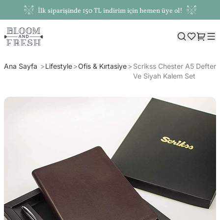
İlk siparişinde 150 TL indirim için hemen üye ol!
Ana Sayfa
Lifestyle
Ofis & Kırtasiye
Scrikss Chester A5 Defter
Ve Siyah Kalem Set