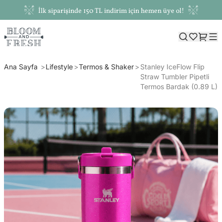
İlk siparişinde 150 TL indirim için hemen üye ol!
Ana Sayfa
Lifestyle
Termos & Shaker
Stanley IceFlow Flip
Straw Tumbler Pipetli
Termos Bardak (0.89 L)