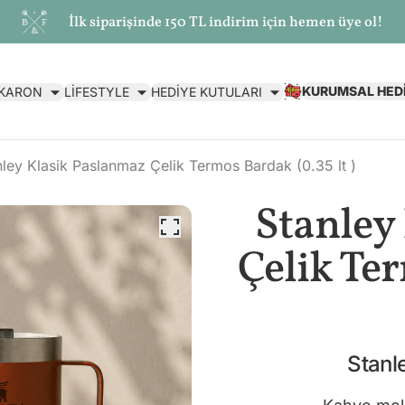
İlk siparişinde 150 TL indirim için hemen üye ol!
KURUMSAL HED
AKARON
LİFESTYLE
HEDİYE KUTULARI
nley Klasik Paslanmaz Çelik Termos Bardak (0.35 lt )
Stanley
Çelik Ter
Stanl