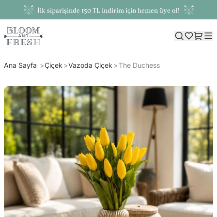
İlk siparişinde 150 TL indirim için hemen üye ol!
Ana Sayfa
Çiçek
Vazoda Çiçek
The Duchess