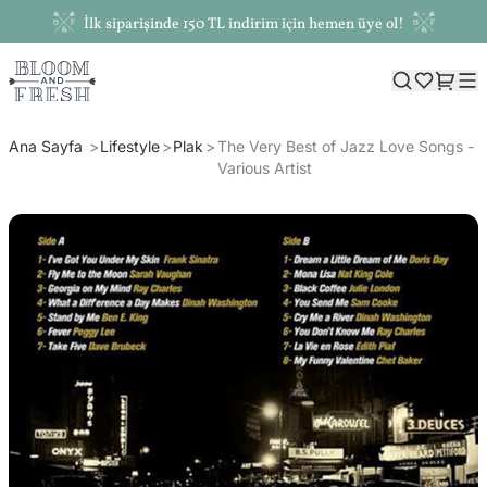
İlk siparişinde 150 TL indirim için hemen üye ol!
Ana Sayfa
Lifestyle
Plak
The Very Best of Jazz Love Songs -
Various Artist