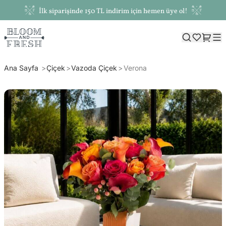
İlk siparişinde 150 TL indirim için hemen üye ol!
Ana Sayfa
Çiçek
Vazoda Çiçek
Verona