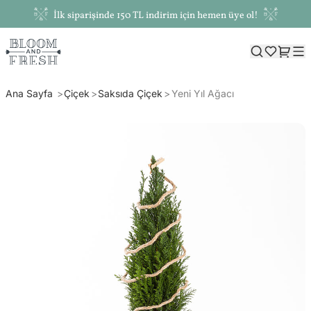
İlk siparişinde 150 TL indirim için hemen üye ol!
Ana Sayfa
Çiçek
Saksıda Çiçek
Yeni Yıl Ağacı