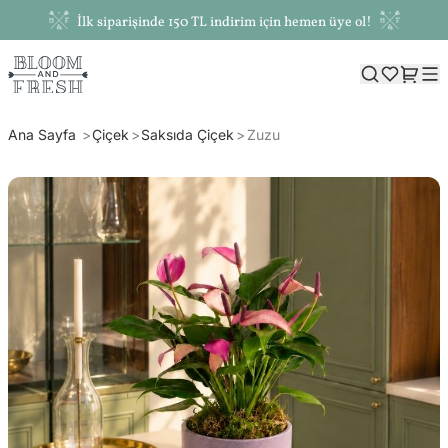
İlk siparişinde 150 TL indirim için hemen üye ol!
Ana Sayfa
Çiçek
Saksıda Çiçek
Zuzu