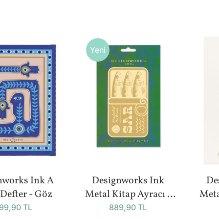
Yeni
nworks Ink A
Designworks Ink
De
Defter - Göz
Metal Kitap Ayracı -
Meta
Sardines
99,90 TL
889,90 TL