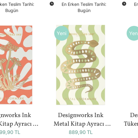
ken Teslim Tarihi:
En Erken Teslim Tarihi:
En
Bugün
Bugün
Yeni
Yen
gnworks Ink
Designworks Ink
De
Kitap Ayracı -
Metal Kitap Ayracı -
Tüke
ushroom
Mister Slithers
(2'li 
99,90 TL
889,90 TL