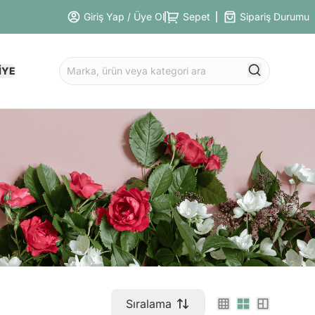
Giriş Yap / Üye Ol
Sepet
Sipariş Durumu
İYE
Sıralama