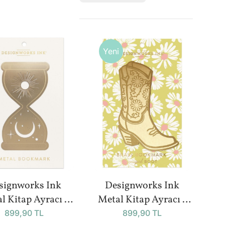
Yeni
signworks Ink
Designworks Ink
l Kitap Ayracı -
Metal Kitap Ayracı -
Hourglass
Cowgirl Boot
899,90 TL
899,90 TL