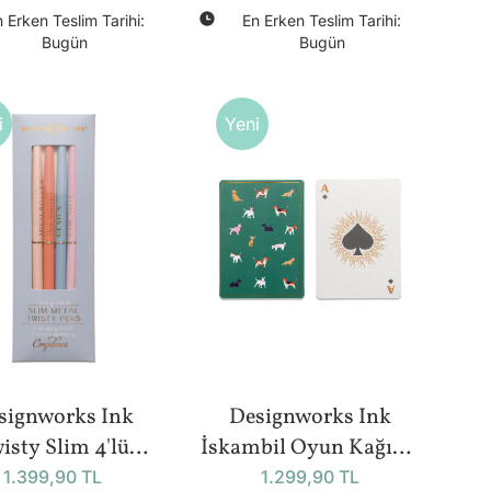
hite-Taupe)
& Blush Set)
 Erken Teslim Tarihi:
En Erken Teslim Tarihi:
Bugün
Bugün
i
Yeni
signworks Ink
Designworks Ink
isty Slim 4'lü
İskambil Oyun Kağıdı |
nmez Kalem Seti
1 Deste - Dogs
1.399,90 TL
1.299,90 TL