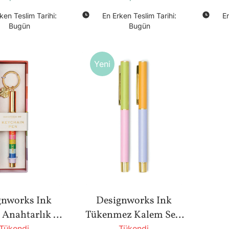
ken Teslim Tarihi:
En Erken Teslim Tarihi:
En
Bugün
Bugün
Yeni
gnworks Ink
Designworks Ink
Anahtarlık -
Tükenmez Kalem Seti
Tükendi
Tükendi