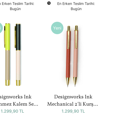
 Erken Teslim Tarihi:
En Erken Teslim Tarihi:
Bugün
Bugün
i
Yeni
signworks Ink
Designworks Ink
nmez Kalem Seti
Mechanical 2'li Kurşun
- Block Pens Off &
Kalem Seti (Rosewood
1.299,90 TL
1.299,90 TL