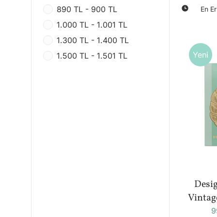
890 TL - 900 TL
En Er
1.000 TL - 1.001 TL
1.300 TL - 1.400 TL
Yeni
1.500 TL - 1.501 TL
Desi
Vintag
Ayracı 
9