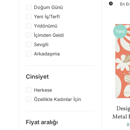
En Er
Doğum Günü
Yeni İş/Terfi
Yıldönümü
Yeni
İçimden Geldi
Sevgili
Arkadaşıma
Cinsiyet
Herkese
Özellikle Kadınlar İçin
Desi
Metal 
Fiyat aralığı
M
8