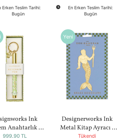
Blue Confidence
 Erken Teslim Tarihi:
En Erken Teslim Tarihi:
Bugün
Bugün
i
Yeni
signworks Ink
Designerworks Ink
em Anahtarlık -
Metal Kitap Ayracı -
Stay Groovy
Poseidon
999,90 TL
Tükendi