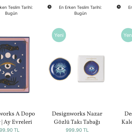
(14cm)
Celestial
ken Teslim Tarihi:
En Erken Teslim Tarihi:
En
Bugün
Bugün
Yeni
Yen
works A Dopo
Designworks Nazar
De
 | Ay Evreleri
Gözlü Takı Tabağı
Kal
99,90 TL
999,90 TL