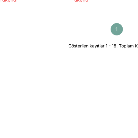
ychain Lucky
(2'li)
You
1
Gösterilen kayıtlar 1 - 18, Toplam K