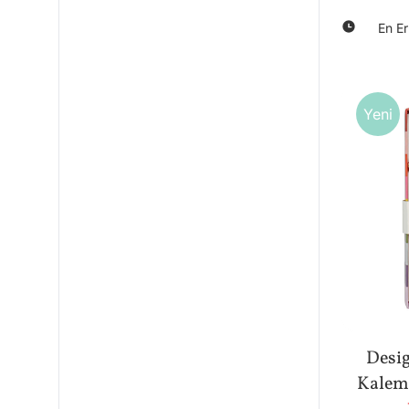
En Er
Yeni
Desi
Kalem 