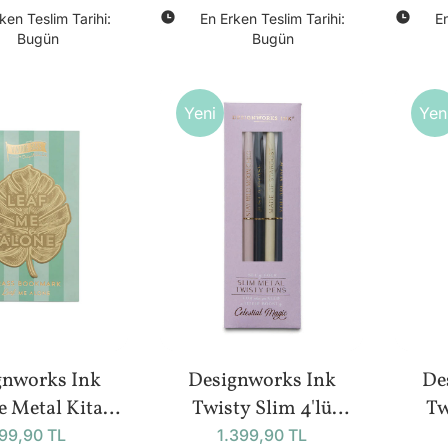
W
ken Teslim Tarihi:
En Erken Teslim Tarihi:
En
Bugün
Bugün
Yeni
Yen
gnworks Ink
Designworks Ink
De
e Metal Kitap
Twisty Slim 4'lü
Tw
- Leaf Me Alone
Tükenmez Kalem Seti |
Tüke
99,90 TL
1.399,90 TL