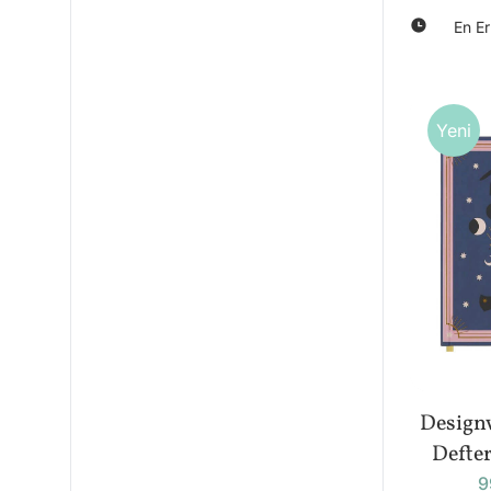
En Er
Yeni
Design
Defter
9