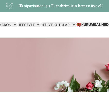
İlk siparişinde 150 TL indirim için hemen üye ol!
KURUMSAL HED
AKARON
LİFESTYLE
HEDİYE KUTULARI