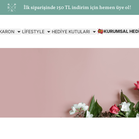
İlk siparişinde 150 TL indirim için hemen üye ol!
KURUMSAL HED
AKARON
LİFESTYLE
HEDİYE KUTULARI