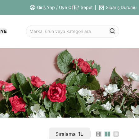
Giriş Yap / Üye Ol
Sepet
Sipariş Durumu
İYE
Sıralama