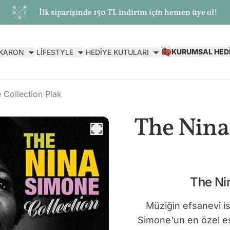
İlk siparişinde 150 TL indirim için hemen üye ol!
KURUMSAL HED
AKARON
LİFESTYLE
HEDİYE KUTULARI
 Collection Plak
The Nina
The Ni
Müziğin efsanevi i
Simone'un en özel ese