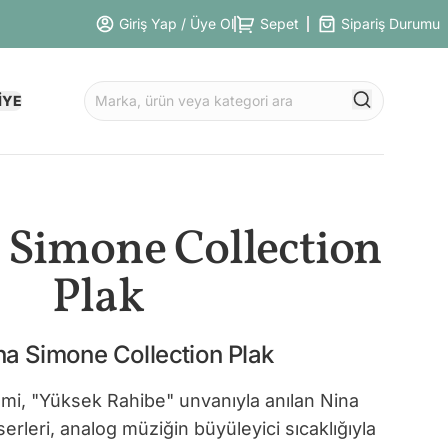
Giriş Yap / Üye Ol
Sepet
Sipariş Durumu
İYE
 Simone Collection
Plak
na Simone Collection Plak
smi, "Yüksek Rahibe" unvanıyla anılan Nina
rleri, analog müziğin büyüleyici sıcaklığıyla