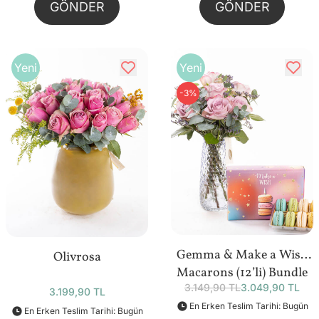
GÖNDER
GÖNDER
Yeni
Yeni
-3%
Gemma & Make a Wish
Olivrosa
Macarons (12’li) Bundle
3.149,90 TL
3.049,90 TL
3.199,90 TL
En Erken Teslim Tarihi: Bugün
En Erken Teslim Tarihi: Bugün