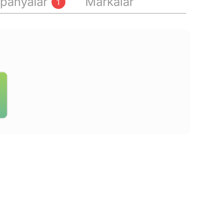
panyalar
Markalar
1