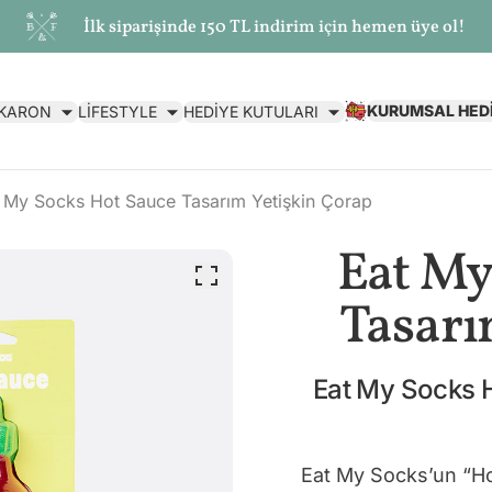
İlk siparişinde 150 TL indirim için hemen üye ol!
KURUMSAL HED
AKARON
LİFESTYLE
HEDİYE KUTULARI
 My Socks Hot Sauce Tasarım Yetişkin Çorap
Eat My
Tasarı
Eat My Socks H
Eat My Socks’un “Hot