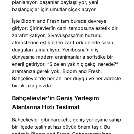
planlanıyor, başarılar paylaşılıyor, yeni
başlangıçlar için umutlar çiçek açıyor.
İşte Bloom and Fresh tam burada devreye
giriyor: Şirinevler’in canlı temposuna estetik bir
zarafet katıyor, Siyavuşpaşa’nın huzurlu
atmosferine eşlik eden zarif orkidelerle sakin
duyguları tamamlıyor, Yenibosna’nın iş
dünyasına modern aranjmanlarla sofistike bir
enerji getiriyor. “Size en yakın çiçekçi nerede?”
aramanıza gerek yok; Bloom and Fresh,
Bahçelievler’de her an, her duygu ve her adreste
bir tık uzağınızda.
Bahçelievler'in Geniş Yerleşim
Alanlarına Hızlı Teslimat
Bahçelievler gibi hareketli, geniş yerleşime sahip
bir ilçede teslimat hızı büyük önem taşır. Bu
nedenle Bloom and Fresh; Çobançeşme’den