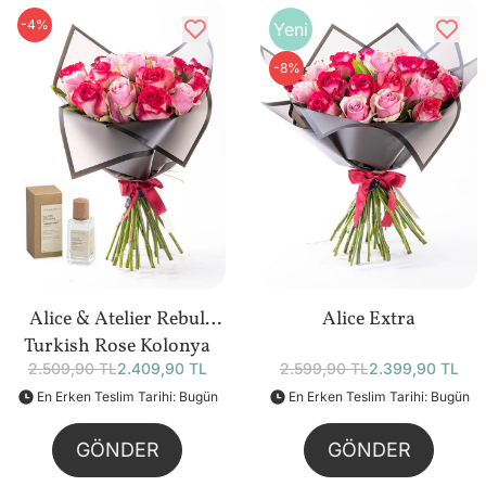
-4%
Yeni
-8%
Alice & Atelier Rebul
Alice Extra
Turkish Rose Kolonya
2.509,90 TL
2.409,90 TL
2.599,90 TL
2.399,90 TL
(50 ml) Bundle
En Erken Teslim Tarihi: Bugün
En Erken Teslim Tarihi: Bugün
GÖNDER
GÖNDER