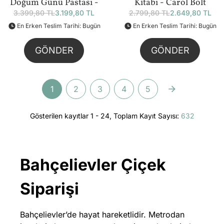
Doğum Günü Pastası -
Kitabı - Carol Bolt
3.399,80 TL
3.199,80 TL
2.799,80 TL
2.649,80 TL
219 Parça (40815) Bundle
Bundle
En Erken Teslim Tarihi: Bugün
En Erken Teslim Tarihi: Bugün
GÖNDER
GÖNDER
1
2
3
4
5
Gösterilen kayıtlar 1 - 24, Toplam Kayıt Sayısı:
632
Bahçelievler Çiçek
Siparişi
Bahçelievler’de hayat hareketlidir. Metrodan