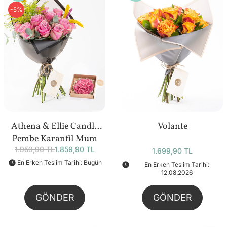
-5%
Athena & Ellie Candle
Volante
Pembe Karanfil Mum
1.959,90 TL
1.859,90 TL
Bundle
1.699,90 TL
En Erken Teslim Tarihi: Bugün
En Erken Teslim Tarihi:
12.08.2026
GÖNDER
GÖNDER