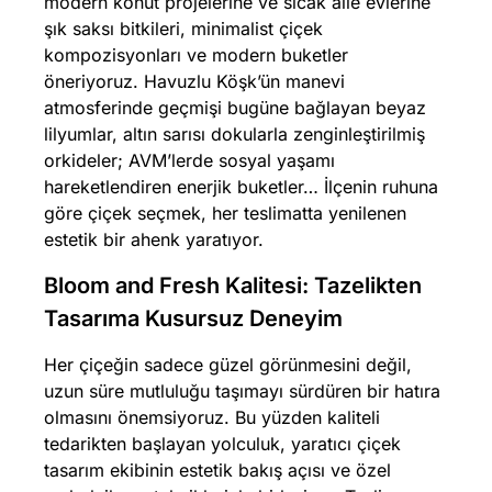
modern konut projelerine ve sıcak aile evlerine
şık saksı bitkileri, minimalist çiçek
kompozisyonları ve modern buketler
öneriyoruz. Havuzlu Köşk’ün manevi
atmosferinde geçmişi bugüne bağlayan beyaz
lilyumlar, altın sarısı dokularla zenginleştirilmiş
orkideler; AVM’lerde sosyal yaşamı
hareketlendiren enerjik buketler… İlçenin ruhuna
göre çiçek seçmek, her teslimatta yenilenen
estetik bir ahenk yaratıyor.
Bloom and Fresh Kalitesi: Tazelikten
Tasarıma Kusursuz Deneyim
Her çiçeğin sadece güzel görünmesini değil,
uzun süre mutluluğu taşımayı sürdüren bir hatıra
olmasını önemsiyoruz. Bu yüzden kaliteli
tedarikten başlayan yolculuk, yaratıcı çiçek
tasarım ekibinin estetik bakış açısı ve özel