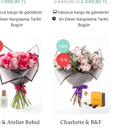
1.999,90 TL
2.549,90 TL
2.449,90 TL
zca kargo ile gönderim
Yalnızca kargo ile gönderim
rken Kargolama Tarihi:
En Erken Kargolama Tarihi:
Bugün
Bugün
%
Yeni
-5%
e & Atelier Rebul
Charlotte & B&F