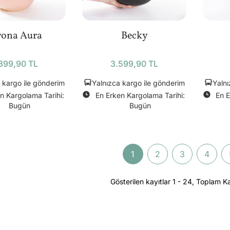
rona Aura
Becky
399,90 TL
3.599,90 TL
 kargo ile gönderim
Yalnızca kargo ile gönderim
Yalnı
n Kargolama Tarihi:
En Erken Kargolama Tarihi:
En E
Bugün
Bugün
1
2
3
4
Gösterilen kayıtlar 1 - 24, Toplam Ka