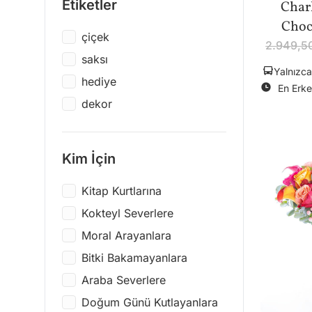
Etiketler
Char
Eat My Socks
Yeni Yıl
Choco
Steelpen
çiçek
Eğlenceli
2.949,5
Melodi
saksı
Renk Patlaması
Yalnızca
Victoria's Secret
hediye
En Erke
Nina Simone
dekor
Emre Müzik
Kalan Müzik
Kim İçin
Anonim
Kitap Kurtlarına
Ravensburger
Kokteyl Severlere
Neverland
Moral Arayanlara
Que Rico
Bitki Bakamayanlara
Bath & Body Works
Araba Severlere
Destek
Doğum Günü Kutlayanlara
Balody