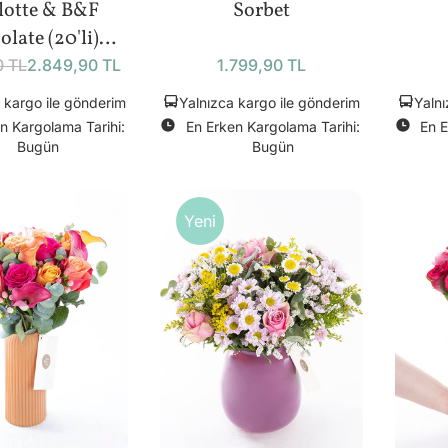
lotte & B&F
Sorbet
late (20'li)
Bundle
0 TL
2.849,90 TL
1.799,90 TL
 kargo ile gönderim
Yalnızca kargo ile gönderim
Yalnı
n Kargolama Tarihi:
En Erken Kargolama Tarihi:
En E
Bugün
Bugün
Yeni