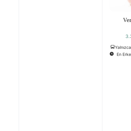
Ve
3.
Yalnızca
En Erke