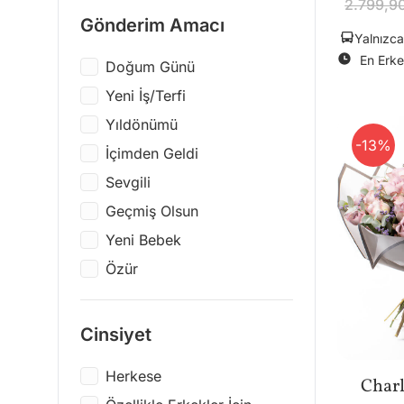
2.799,9
Hasbro
Gönderim Amacı
Giyim & Aksesuar
Yalnızca
JBL
Yapı Oyuncakları
En Erke
Doğum Günü
LEGO
Yeni İş/Terfi
Scrikss
Yıldönümü
Stanley
-13%
İçimden Geldi
Epinox
Sevgili
Rakle
Geçmiş Olsun
Candle + Friends
Yeni Bebek
Lenco
Özür
Victoria's Journals
Kendim İçin
Moleskine
Yanındayım
Cinsiyet
LAMY
Yeni Ev
Printworks
Herkese
Charl
Düğün Tebriği
Artist Müzik