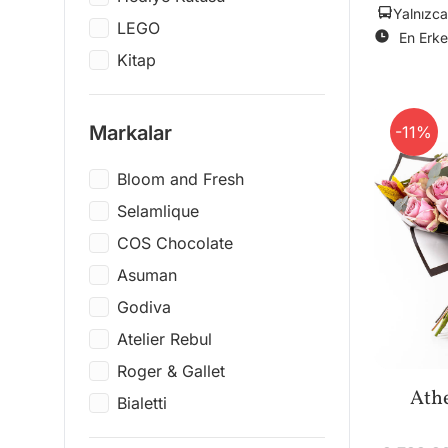
Yalnızca
LEGO
En Erke
Kitap
Figür
Termos & Shaker
Markalar
-11%
Ofis & Kırtasiye
Bloom and Fresh
Hobi & Oyun
Selamlique
Elektronik
COS Chocolate
Çay ve Kahve Demleme
Asuman
Ev & Dekor
Godiva
Konsept Hediye Setleri
Atelier Rebul
Spa & Wellness
Roger & Gallet
Plak
Ath
Bialetti
Vazo & Saksı
Funko
Mum & Koku