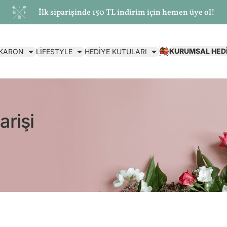
İlk siparişinde 150 TL indirim için hemen üye ol!
KURUMSAL HED
AKARON
LİFESTYLE
HEDİYE KUTULARI
arişi