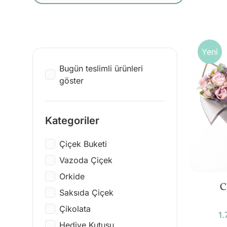
Yeni
Bugün teslimli ürünleri
göster
Kategoriler
Çiçek Buketi
Vazoda Çiçek
Orkide
C
Saksıda Çiçek
Çikolata
1.
Hediye Kutusu