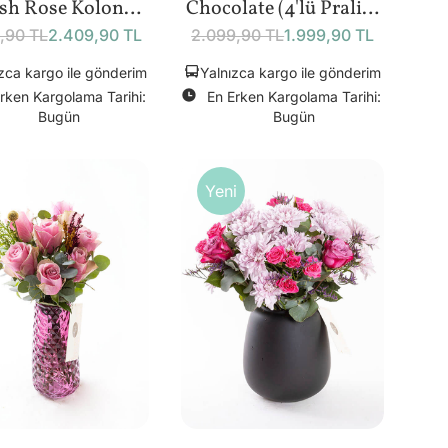
ish Rose Kolonya
Chocolate (4'lü Pralin)
50 ml) Bundle
Bundle
,90 TL
2.409,90 TL
2.099,90 TL
1.999,90 TL
zca kargo ile gönderim
Yalnızca kargo ile gönderim
rken Kargolama Tarihi:
En Erken Kargolama Tarihi:
Bugün
Bugün
Yeni