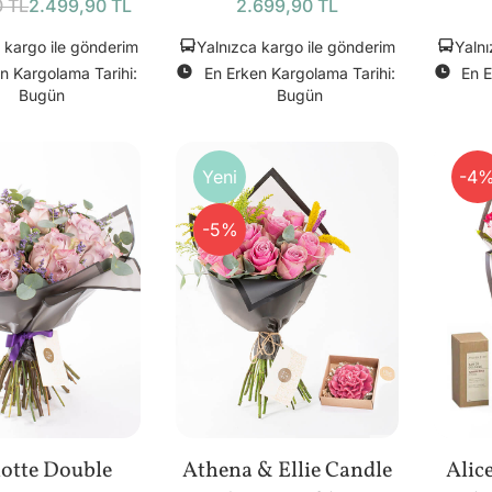
0 TL
2.499,90 TL
2.699,90 TL
 kargo ile gönderim
Yalnızca kargo ile gönderim
Yalnı
n Kargolama Tarihi:
En Erken Kargolama Tarihi:
En E
Bugün
Bugün
Yeni
-4
-5%
otte Double
Athena & Ellie Candle
Alic