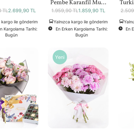
Pembe Karanfil Mum
Turk
Bundle
(
0 TL
2.699,90 TL
1.959,90 TL
1.859,90 TL
2.509
 kargo ile gönderim
Yalnızca kargo ile gönderim
Yalnı
n Kargolama Tarihi:
En Erken Kargolama Tarihi:
En E
Bugün
Bugün
Yeni