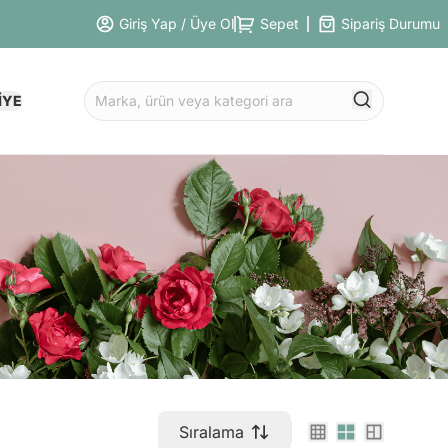
Giriş Yap / Üye Ol
Sepet
Sipariş Durumu
İYE
Sıralama