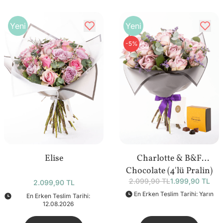
Yeni
Yeni
-5%
Elise
Charlotte & B&F
Chocolate (4'lü Pralin)
2.099,90 TL
1.999,90 TL
Bundle
2.099,90 TL
En Erken Teslim Tarihi: Yarın
En Erken Teslim Tarihi:
12.08.2026