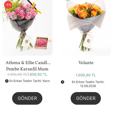
-5%
Athena & Ellie Candle
Volante
Pembe Karanfil Mum
1.959,90 TL
1.859,90 TL
Bundle
1.699,90 TL
En Erken Teslim Tarihi: Yarın
En Erken Teslim Tarihi:
12.08.2026
GÖNDER
GÖNDER