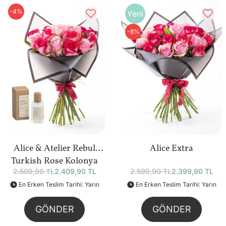
-4%
Yeni
-8%
Alice & Atelier Rebul
Alice Extra
Turkish Rose Kolonya
2.509,90 TL
2.409,90 TL
2.599,90 TL
2.399,90 TL
(50 ml) Bundle
En Erken Teslim Tarihi: Yarın
En Erken Teslim Tarihi: Yarın
GÖNDER
GÖNDER