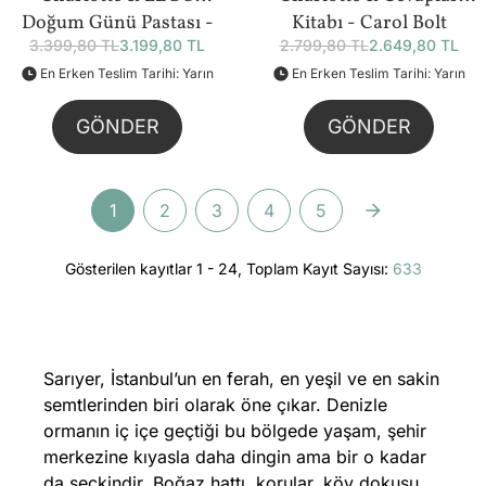
Doğum Günü Pastası -
Kitabı - Carol Bolt
3.399,80 TL
3.199,80 TL
2.799,80 TL
2.649,80 TL
219 Parça (40815) Bundle
Bundle
En Erken Teslim Tarihi: Yarın
En Erken Teslim Tarihi: Yarın
GÖNDER
GÖNDER
1
2
3
4
5
Gösterilen kayıtlar 1 - 24, Toplam Kayıt Sayısı:
633
Sarıyer, İstanbul’un en ferah, en yeşil ve en sakin
semtlerinden biri olarak öne çıkar. Denizle
ormanın iç içe geçtiği bu bölgede yaşam, şehir
merkezine kıyasla daha dingin ama bir o kadar
da seçkindir. Boğaz hattı, korular, köy dokusu