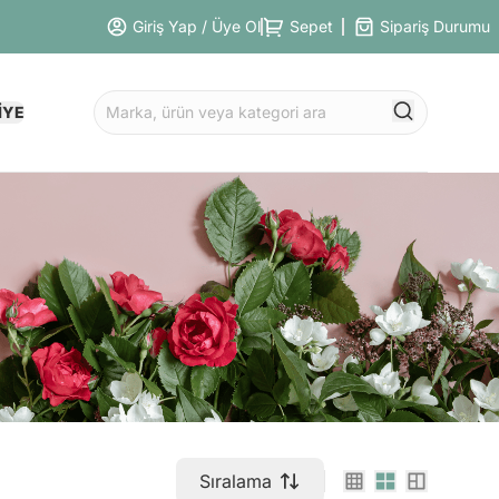
Giriş Yap / Üye Ol
Sepet
Sipariş Durumu
İYE
Sıralama