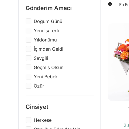
En Er
Elit
Gönderim Amacı
Vazo & Saksı
Lure Chocolate by
Mum & Koku
Doğum Günü
Swissôtel The Bosphorus
Giyim & Aksesuar
Yeni İş/Terfi
Atelier Rebul
Yapı Oyuncakları
Yıldönümü
Chocco'm
İçimden Geldi
Roger & Gallet
Sevgili
Bialetti
Geçmiş Olsun
Funko
Yeni Bebek
Hasbro
Özür
JBL
Kendim İçin
LEGO
Yanındayım
Scrikss
Cinsiyet
Yeni Ev
Stanley
Herkese
Düğün Tebriği
Epinox
2.