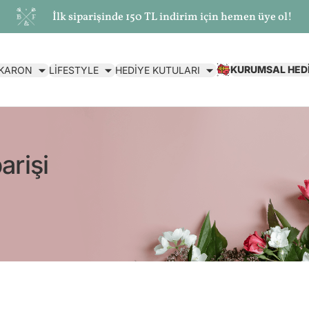
İlk siparişinde 150 TL indirim için hemen üye ol!
KURUMSAL HED
AKARON
LİFESTYLE
HEDİYE KUTULARI
arişi