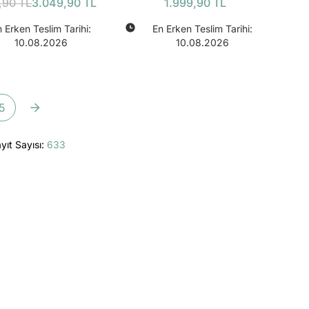
12’li) Bundle
,90 TL
3.049,90 TL
1.999,90 TL
 Erken Teslim Tarihi:
En Erken Teslim Tarihi:
10.08.2026
10.08.2026
5
yıt Sayısı:
633