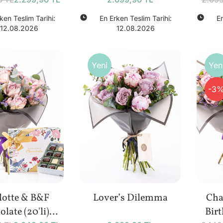
ken Teslim Tarihi:
En Erken Teslim Tarihi:
En
12.08.2026
12.08.2026
Yeni
Yen
-3
lotte & B&F
Lover’s Dilemma
Cha
late (20'li)
Bir