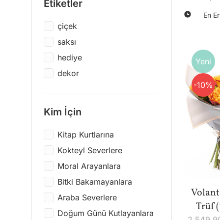
Etiketler
Cubic Fun
Yeni Yıl
En Er
LCW Home
çiçek
Eğlenceli
DOIY
saksı
Renk Patlaması
Out Of The Blue
hediye
Yeni
Paddywax
dekor
Designworks Ink
-10%
Gentlemen's Hardware
Kim İçin
Fi Design
Eat My Socks
Kitap Kurtlarına
Steelpen
Kokteyl Severlere
Plume Living
Moral Arayanlara
Melodi
Bitki Bakamayanlara
Volant
Victoria's Secret
Araba Severlere
Trüf (
Nina Simone
Doğum Günü Kutlayanlara
2.549,9