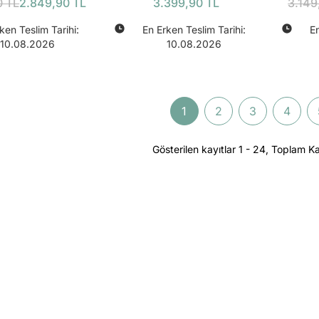
Bundle
(
0 TL
2.849,90 TL
3.399,90 TL
3.149
ken Teslim Tarihi:
En Erken Teslim Tarihi:
En
10.08.2026
10.08.2026
1
2
3
4
Gösterilen kayıtlar 1 - 24, Toplam Ka