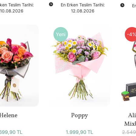
ken Teslim Tarihi:
En Erken Teslim Tarihi:
En
10.08.2026
12.08.2026
Yeni
-4
Helene
Poppy
Al
Mixb
699,90 TL
1.999,90 TL
2.549