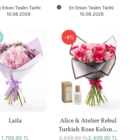
 Erken Teslim Tarihi:
En Erken Teslim Tarihi:
10.08.2026
10.08.2026
i
-4%
Laila
Alice & Atelier Rebul
Turkish Rose Kolonya
(50 ml) Bundle
1.799,90 TL
2.509,90 TL
2.409,90 TL