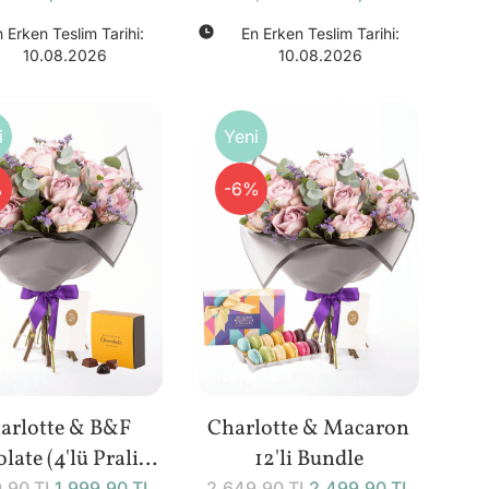
 Erken Teslim Tarihi:
En Erken Teslim Tarihi:
10.08.2026
10.08.2026
i
Yeni
%
-6%
arlotte & B&F
Charlotte & Macaron
late (4'lü Pralin)
12'li Bundle
,90 TL
1.999,90 TL
2.649,90 TL
2.499,90 TL