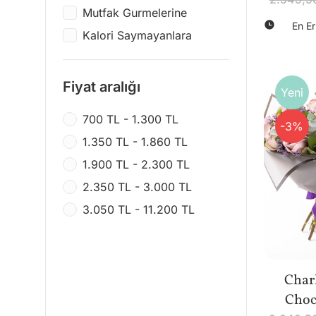
Emre Müzik
Mutfak Gurmelerine
En Er
Kalan Müzik
Kalori Saymayanlara
Anonim
Ravensburger
Fiyat aralığı
Yeni
Neverland
700 TL - 1.300 TL
Que Rico
-3%
1.350 TL - 1.860 TL
Bath & Body Works
1.900 TL - 2.300 TL
Destek
2.350 TL - 3.000 TL
Balody
3.050 TL - 11.200 TL
Sembo Block
Char
Choco