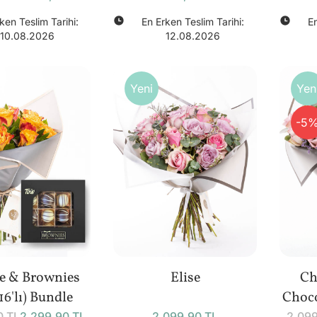
ken Teslim Tarihi:
En Erken Teslim Tarihi:
En
10.08.2026
12.08.2026
Yeni
Yen
-5
e & Brownies
Elise
Ch
16'lı) Bundle
Choco
0 TL
2.299,90 TL
2.099,90 TL
2.099