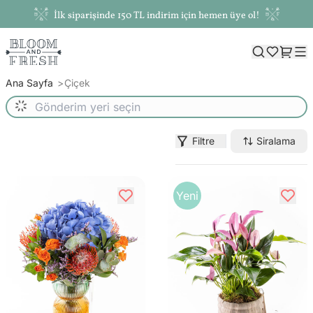
İlk siparişinde 150 TL indirim için hemen üye ol!
Ana Sayfa
Çiçek
Filtre
Siralama
Yeni