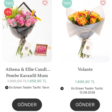
Yeni
Yeni
-5%
Athena & Ellie Candle
Volante
Pembe Karanfil Mum
1.959,90 TL
1.859,90 TL
Bundle
1.699,90 TL
En Erken Teslim Tarihi: Yarın
En Erken Teslim Tarihi:
12.08.2026
GÖNDER
GÖNDER