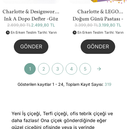
Charlotte & Designworks
Charlotte & LEGO
Ink A Dopo Defter -Göz
Doğum Günü Pastası -
2.699,80 TL
2.499,80 TL
3.399,80 TL
3.199,80 TL
Bundle
219 Parça (40815) Bundle
En Erken Teslim Tarihi: Yarın
En Erken Teslim Tarihi: Yarın
GÖNDER
GÖNDER
1
2
3
4
5
Gösterilen kayıtlar 1 - 24, Toplam Kayıt Sayısı:
319
Yeni İş çiçeği, Terfi çiçeği, ofis tebrik çiçeği ve
daha fazlası! Ona çiçek gönderdiğinde eğer
güzel çiçeğini ofisinde veya iş yerinde