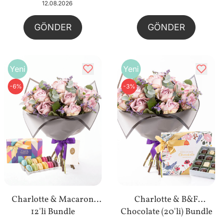
12.08.2026
GÖNDER
GÖNDER
Yeni
Yeni
-6%
-3%
Charlotte & Macaron
Charlotte & B&F
12'li Bundle
Chocolate (20'li) Bundle