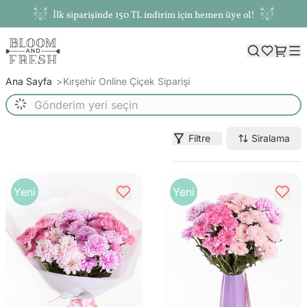
İlk siparişinde 150 TL indirim için hemen üye ol!
Ana Sayfa
Kırşehi̇r Online Çiçek Siparişi
Filtre
Siralama
Yeni
Yeni