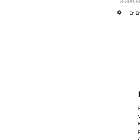
219 P
3.399,8
En Er