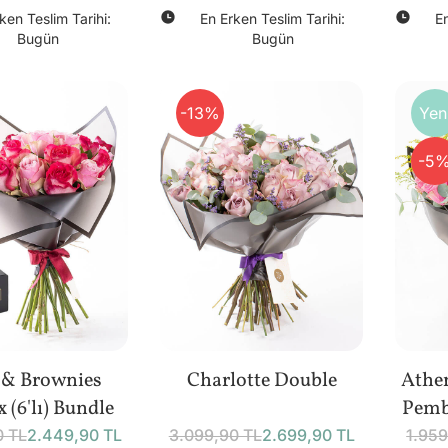
ken Teslim Tarihi:
En Erken Teslim Tarihi:
En
Bugün
Bugün
-13%
Yen
-5
 & Brownies
Charlotte Double
Athen
 (6'lı) Bundle
Pemb
0 TL
2.449,90 TL
3.099,90 TL
2.699,90 TL
1.959