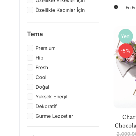
Özellikle Erkekler İçin
Seyahat Edenler İçin
Rakle
En Er
Özellikle Kadınlar İçin
Arkadaşıma
Candle + Friends
Bayram Tebriği
Lenco
Anneler Günü
Victoria's Journals
Tema
Yeni
Sevgililer Günü
Moleskine
Premium
-5%
Öğretmenler Günü
LAMY
Hip
Yeni Yıl
Printworks
Fresh
Kutlama
Artist Müzik
Cool
Kadınlar Günü
Happy Sheep Records
Doğal
Tıp Bayramı
Bicycle
Yüksek Enerjili
Birlikte İyi Gider
Montblanc
Dekoratif
k'nex
Gurme Lezzetler
Char
Motor Max
Chocolat
Romantik
Various Artists
2.099,9
Zen