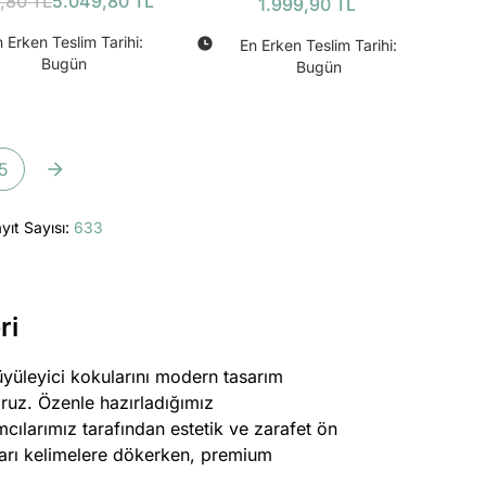
,80 TL
5.049,80 TL
1.999,90 TL
 Erken Teslim Tarihi:
En Erken Teslim Tarihi:
Bugün
Bugün
5
yıt Sayısı:
633
ri
üyüleyici kokularını modern tasarım
oruz. Özenle hazırladığımız
cılarımız tarafından estetik ve zarafet ön
uları kelimelere dökerken, premium