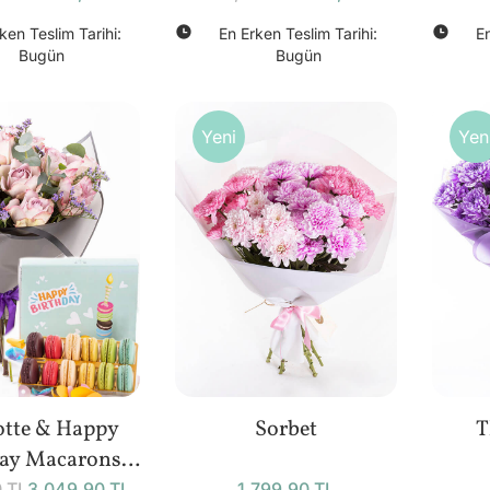
ken Teslim Tarihi:
En Erken Teslim Tarihi:
En
Bugün
Bugün
Yeni
Yen
otte & Happy
Sorbet
T
day Macarons
0 TL
3.049,90 TL
1.799,90 TL