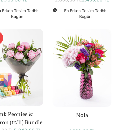
Dopo Defter -Göz
Bundle
 Erken Teslim Tarihi:
En Erken Teslim Tarihi:
Bugün
Bugün
%
ink Peonies &
Nola
on (12'li) Bundle