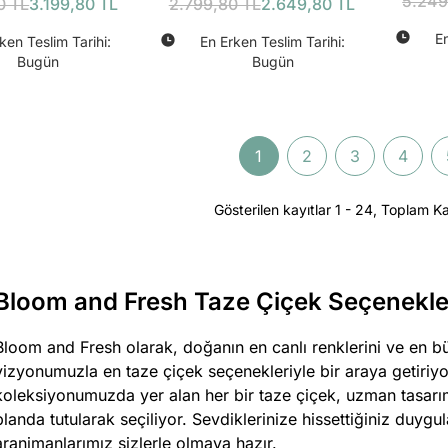
5.249
arça (40815)
Bundle
0 TL
3.199,80 TL
2.799,80 TL
2.649,80 TL
Bundle
En
ken Teslim Tarihi:
En Erken Teslim Tarihi:
Bugün
Bugün
1
2
3
4
Gösterilen kayıtlar 1 - 24, Toplam Ka
Bloom and Fresh Taze Çiçek Seçenekle
Bloom and Fresh olarak, doğanın en canlı renklerini ve en b
vizyonumuzla en taze çiçek seçenekleriyle bir araya getiriy
koleksiyonumuzda yer alan her bir taze çiçek, uzman tasarım
planda tutularak seçiliyor. Sevdiklerinize hissettiğiniz duyg
aranjmanlarımız sizlerle olmaya hazır.